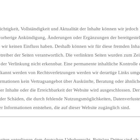
e Richtigkeit, Vollständigkeit und Aktualität der Inhalte können wir jed
vorherige Ankündigung, Änderungen oder Ergänzungen der bereitgeste
te wir keinen Einfluss haben. Deshalb können wir für diese fremden In
r Betreiber der Seiten verantwortlich. Die verlinkten Seiten wurden zum Z
er Verlinkung nicht erkennbar. Eine permanente inhaltliche Kontrolle d
bekannt werden von Rechtsverletzungen werden wir derartige Links umg
rmationen kein Vertragsangebot über Auskünfte, Beratung oder ähnlich
 der Inhalte oder die Erreichbarkeit der Website wird ausgeschlossen.
n oder Schäden, die durch fehlende Nutzungsmöglichkeiten, Datenverlus
nformationen entstehen, die auf dieser Website zugänglich sind.
Seiten unterliegen dem deutschen Urheberrecht. Beiträge Dritter sind al